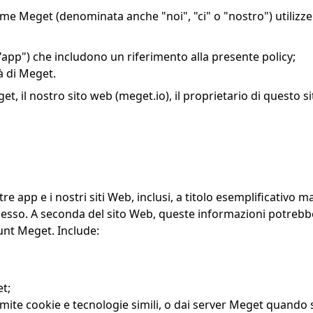
me Meget (denominata anche "noi", "ci" o "nostro") utilizzer
pp") che includono un riferimento alla presente policy;
à di Meget.
get, il nostro sito web (meget.io), il proprietario di questo s
 app e i nostri siti Web, inclusi, a titolo esemplificativo ma 
accesso. A seconda del sito Web, queste informazioni potreb
unt Meget. Include:
t;
amite cookie e tecnologie simili, o dai server Meget quando si