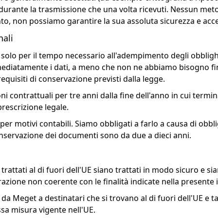
sia durante la trasmissione che una volta ricevuti. Nessun m
to, non possiamo garantire la sua assoluta sicurezza e accetti 
nali
i solo per il tempo necessario all'adempimento degli obblighi
mediatamente i dati, a meno che non ne abbiamo bisogno fin
requisiti di conservazione previsti dalla legge.
 contrattuali per tre anni dalla fine dell'anno in cui termi
rescrizione legale.
 per motivi contabili. Siamo obbligati a farlo a causa di ob
conservazione dei documenti sono da due a dieci anni.
rattati al di fuori dell'UE siano trattati in modo sicuro e si
orazione non coerente con le finalità indicate nella presente 
i da Meget a destinatari che si trovano al di fuori dell'UE e 
ssa misura vigente nell'UE.