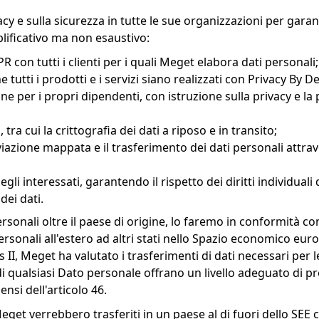
vacy e sulla sicurezza in tutte le sue organizzazioni per gar
plificativo ma non esaustivo:
 con tutti i clienti per i quali Meget elabora dati personali;
tutti i prodotti e i servizi siano realizzati con Privacy By D
per i propri dipendenti, con istruzione sulla privacy e la 
tra cui la crittografia dei dati a riposo e in transito;
viazione mappata e il trasferimento dei dati personali attrav
egli interessati, garantendo il rispetto dei diritti individuali 
dei dati.
onali oltre il paese di origine, lo faremo in conformità con 
sonali all'estero ad altri stati nello Spazio economico europ
II, Meget ha valutato i trasferimenti di dati necessari per le
i qualsiasi Dato personale offrano un livello adeguato di pr
si dell'articolo 46.
Meget verrebbero trasferiti in un paese al di fuori dello SEE 